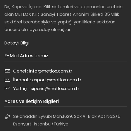
Dış Kapı ve İç kapı Kilit sistemleri ve ekipmanları üreticisi
olan METLOX Kilit Sanayi Ticaret Anonim Şirketi 35 yıllık
sektörel tecrübesiyle ve yaptığı yeniliklerle sektörün
öncüsü olmaya aday olmuştur.
Detaylı Bilgi
E-Mail Adreslerimiz
Genel : info@metlox.com.tr
İhracat : export@metlox.com.tr
Yurt içi : siparis@metlox.com.tr
Adres ve İletişim Bilgileri
Selahaddin Eyyubi Mah.1629. Sok.A1 Blok Apt.No:2/5
Esenyurt-İstanbul/Türkiye