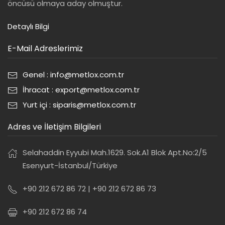
öncüsü olmaya aday olmuştur.
Detaylı Bilgi
E-Mail Adreslerimiz
Genel : info@metlox.com.tr
İhracat : export@metlox.com.tr
Yurt içi : siparis@metlox.com.tr
Adres ve İletişim Bilgileri
Selahaddin Eyyubi Mah.1629. Sok.A1 Blok Apt.No:2/5
Esenyurt-İstanbul/Türkiye
+90 212 672 86 72 | +90 212 672 86 73
+90 212 672 86 74