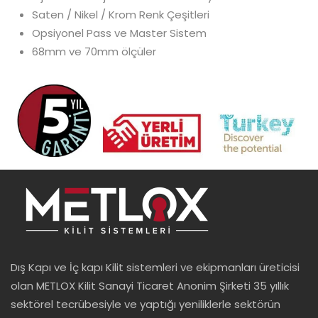
Saten / Nikel / Krom Renk Çeşitleri
Opsiyonel Pass ve Master Sistem
68mm ve 70mm ölçüler
Dış Kapı ve İç kapı Kilit sistemleri ve ekipmanları üreticisi
olan METLOX Kilit Sanayi Ticaret Anonim Şirketi 35 yıllık
sektörel tecrübesiyle ve yaptığı yeniliklerle sektörün