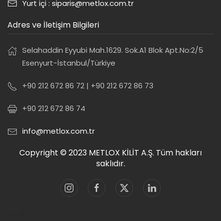
Yurt içi : siparis@metlox.com.tr
Adres ve İletişim Bilgileri
Selahaddin Eyyubi Mah.1629. Sok.A1 Blok Apt.No:2/5
Esenyurt-İstanbul/Türkiye
+90 212 672 86 72 | +90 212 672 86 73
+90 212 672 86 74
info@metlox.com.tr
Copyright © 2023 METLOX KİLİT A.Ş. Tüm hakları
saklıdır.
Mualla